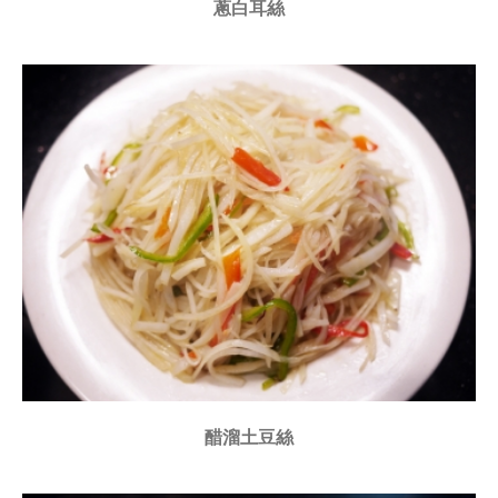
蔥白耳絲
醋溜土豆絲