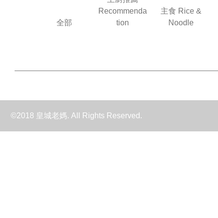
Recommenda
主食 Rice &
全部
tion
Noodle
©2018 皇城老媽. All Rights Reserved.