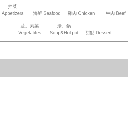
拌菜
Appetizers
海鮮 Seafood
雞肉 Chicken
牛肉 Beef
蔬。素菜
湯、鍋
Vegetables
Soup&Hot pot
甜點 Dessert