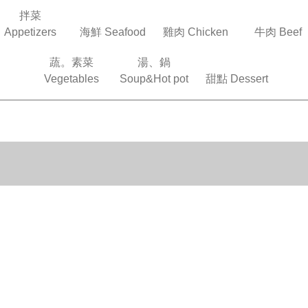
拌菜
Appetizers
海鮮 Seafood
雞肉 Chicken
牛肉 Beef
蔬。素菜
湯、鍋
Vegetables
Soup&Hot pot
甜點 Dessert