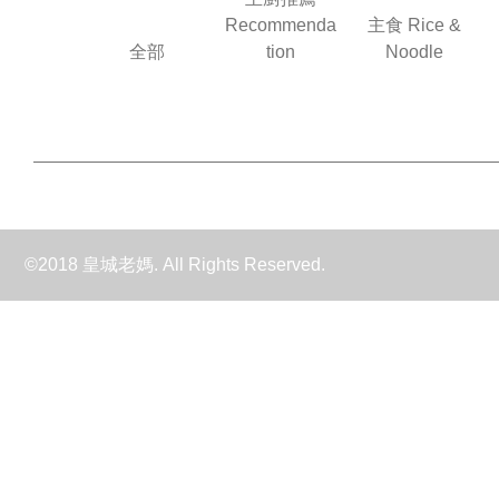
Recommenda
主食 Rice &
全部
tion
Noodle
©2018 皇城老媽. All Rights Reserved.