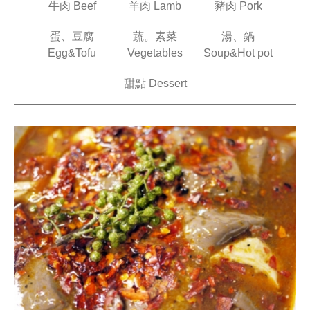
牛肉 Beef
羊肉 Lamb
豬肉 Pork
蛋、豆腐
蔬。素菜
湯、鍋
Egg&Tofu
Vegetables
Soup&Hot pot
甜點 Dessert