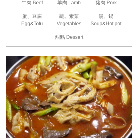
牛肉 Beef
羊肉 Lamb
豬肉 Pork
蛋、豆腐
蔬。素菜
湯、鍋
Egg&Tofu
Vegetables
Soup&Hot pot
甜點 Dessert