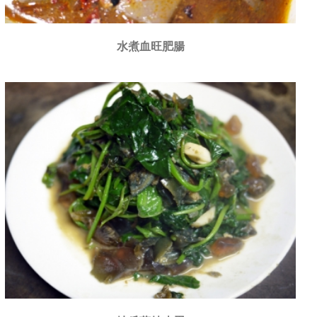
水煮血旺肥腸