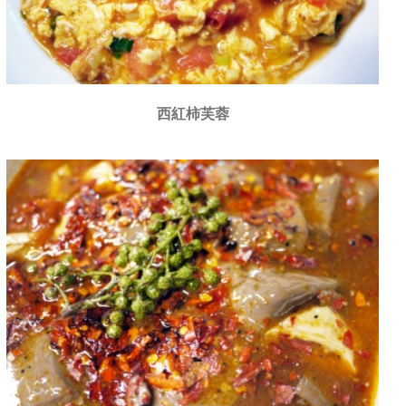
西紅柿芙蓉