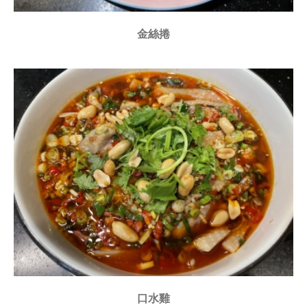
金絲捲
口水雞